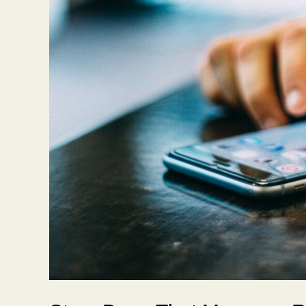
Really
Need
to
Be
an
Email?
by
Colin
D
Ellis
HBR