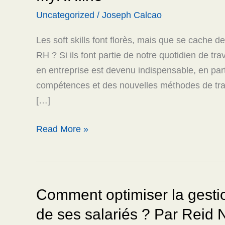
soft
Uncategorized
/
Joseph Calcao
skills
pour
Les soft skills font florès, mais que se cache d
la
RH ? Si ils font partie de notre quotidien de trav
rentrée
en entreprise est devenu indispensable, en part
2021
compétences et des nouvelles méthodes de trava
Maï
[…]
Trebuil
MyRHline
Read More »
Comment optimiser la gestio
Comment
optimiser
de ses salariés ? Par Reid N
la