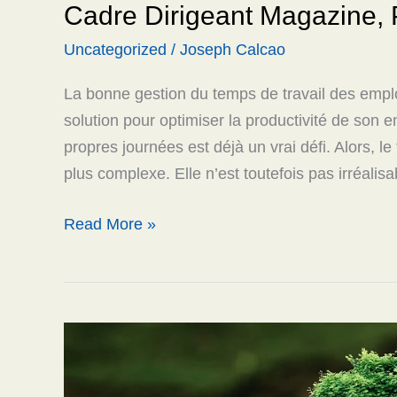
Cadre Dirigeant Magazine, 
gestion
du
Uncategorized
/
Joseph Calcao
temps
La bonne gestion du temps de travail des empl
et
solution pour optimiser la productivité de son 
la
propres journées est déjà un vrai défi. Alors, l
productivité
plus complexe. Elle n’est toutefois pas irréalis
de
ses
Read More »
salariés
?
Par
Reid
Mettre
Nalliat,
le
chef
développement
de