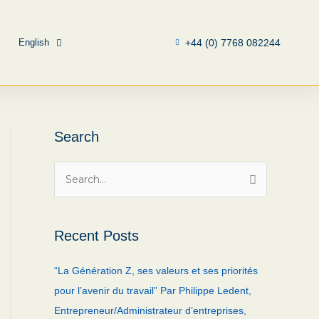
English
+44 (0) 7768 082244
Search
S
e
a
Recent Posts
r
c
“La Génération Z, ses valeurs et ses priorités
h
pour l’avenir du travail” Par Philippe Ledent,
f
Entrepreneur/Administrateur d’entreprises,