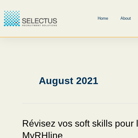
Skip
to
Home
About
content
August 2021
Révisez vos soft skills pour
Révisez
vos
MyRHline