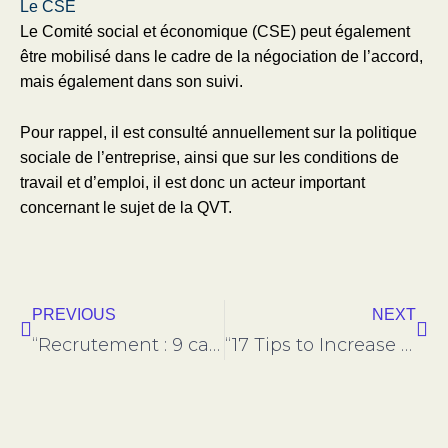
Le CSE
Le Comité social et économique (CSE) peut également
être mobilisé dans le cadre de la négociation de l’accord,
mais également dans son suivi.
Pour rappel, il est consulté annuellement sur la politique
sociale de l’entreprise, ainsi que sur les conditions de
travail et d’emploi, il est donc un acteur important
concernant le sujet de la QVT.
Prev
Nex
PREVIOUS
NEXT
“Recrutement : 9 candidats sur 10 souhaitent connaître le salaire avant de candidater ” publié le 19 mai 2022 Culture RH Adeline Lajoinie
“17 Tips to Increase Your Number of Job Applicants” by Laura Hilgers june 14 2022 Linkedin