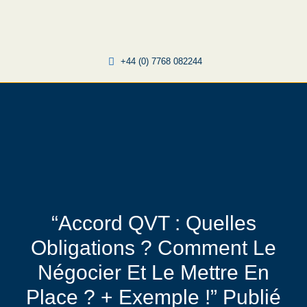
Skip
to
content
Current Roles
+44 (0) 7768 082244
“Accord QVT : Quelles
Obligations ? Comment Le
Négocier Et Le Mettre En
Place ? + Exemple !” Publié